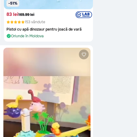
-51%
83 lei
169.99 lei
153 vândute
În stoc și gata de livrare
Pistol cu apă dinozaur pentru joacă de vară
Oriunde în Moldova
În stoc și gata de livrare
u