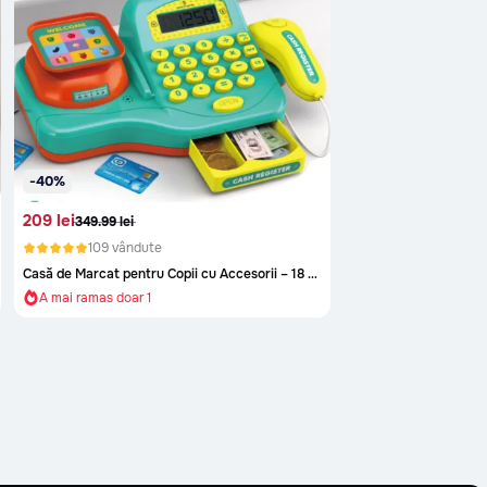
-40%
209 lei
349.99 lei
109 vândute
A mai ramas doar 1
Casă de Marcat pentru Copii cu Accesorii – 18 Piese
A mai ramas doar 1
A mai ramas doar 1