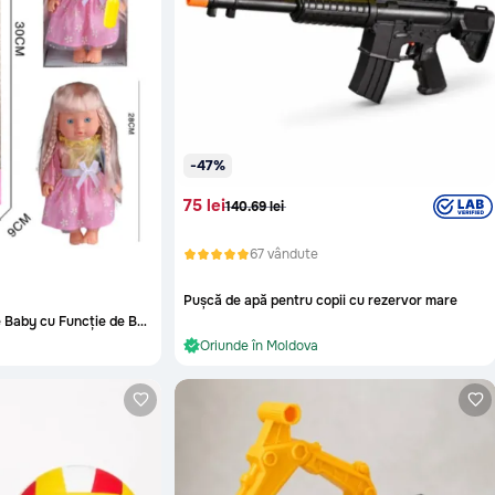
-47%
75 lei
140.69 lei
67 vândute
Pușcă de apă pentru copii cu rezervor mare
re
Păpușa Interactivă Cute Baby cu Funcție de Băut și Pipi
În stoc și gata de livrare
re
Oriunde în Moldova
În stoc și gata de livrare