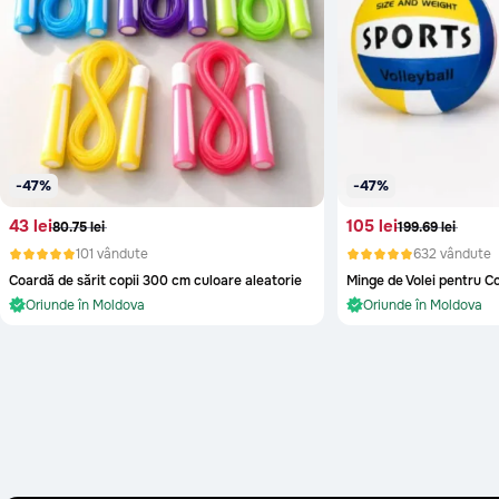
Stefan-Voda
Straseni
Taraclia
Telenesti
Ungheni
-47%
-47%
Vulcanesti
43 lei
105 lei
80.75 lei
199.69 lei
101 vândute
632 vândute
În stoc și gata de livra
Coardă de sărit copii 300 cm culoare aleatorie
Minge de Volei pentru C
Oriunde în Moldova
În stoc și gata de livrare
În stoc și gata de livra
Oriunde în Moldova
În stoc și gata de livrare