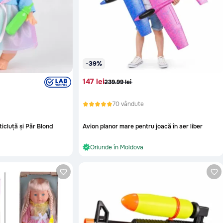
-39%
147 lei
239.99 lei
70 vândute
icluță și Păr Blond
Avion planor mare pentru joacă în aer liber
re
În stoc și gata de livrare
re
Oriunde în Moldova
În stoc și gata de livrare