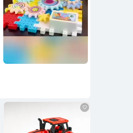
stul livrării dus-întors. Asigură-te că