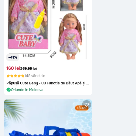
-41%
160 lei
269.99 lei
148 vândute
În stoc și gata de livrare
Păpușă Cute Baby - Cu Funcție de Băut Apă și Sticluță, 30 cm
Oriunde în Moldova
În stoc și gata de livrare