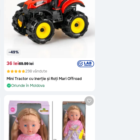
-49%
36 lei
69.99 lei
298 vândute
În stoc și gata de livrare
Mini Tractor cu Inerție și Roți Mari Offroad
Oriunde în Moldova
În stoc și gata de livrare