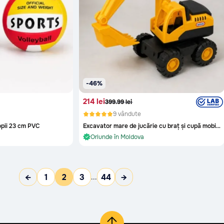
-46%
214 lei
399.99 lei
9 vândute
re
opii 23 cm PVC
Excavator mare de jucărie cu braț și cupă mobile
În stoc și gata de livrare
re
Oriunde în Moldova
În stoc și gata de livrare
←
1
2
3
44
→
...