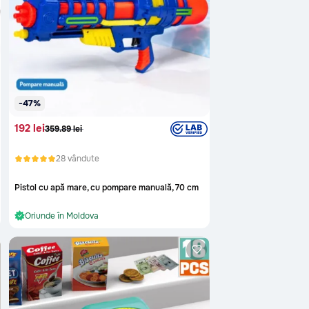
-47%
192 lei
359.89 lei
28 vândute
Pistol cu apă mare, cu pompare manuală, 70 cm
În stoc și gata de livrare
Oriunde în Moldova
În stoc și gata de livrare