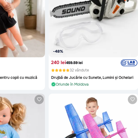
-48%
240 lei
459.59 lei
32 vândute
entru copii cu muzică
Drujbă de Jucărie cu Sunete, Lumini și Ochelari
În stoc și gata de livrare
Oriunde în Moldova
În stoc și gata de livrare