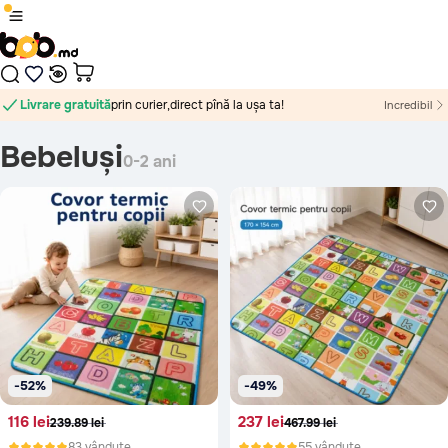
1
/
0
Livrare gratuită
prin curier,
direct pînă la ușa ta!
Incredibil
oriunde în Moldova!
direct pînă la ușa ta!
Bebeluși
0-2 ani
Produsul a fost adăugat în coș
Plăți sigure cu card bancar, prin platforma MAIB, fără
comisioane, indiferent de banca ta.
Nici un rezultat găsit
Continuă cumpărăturile
În cazul în care jucăria nu corespunde ca calitate, este defectă
sau nu arată așa cum te-ai așteptat, ai 14 zile la dispoziție să
Treci în coș
ceri banii înapoi sau să schimbi jucăria. Vom prelua jucăria de la
tine de acasă sau oficiu, absolut gratuit. Mai mult despre
politica de retur vezi
aici
-52%
-49%
116 lei
237 lei
239.89 lei
467.99 lei
83 vândute
55 vândute