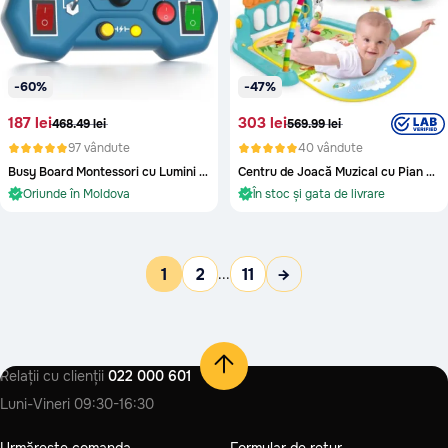
-60%
-47%
187 lei
303 lei
468.49 lei
569.99 lei
97 vândute
40 vândute
Busy Board Montessori cu Lumini LED – Consolă Interactivă de Joacă și Învățare
Centru de Joacă Muzical cu Pian pentru Bebeluși
În stoc și gata de livrare
În stoc și gata de livrare
Oriunde în Moldova
Oriunde în Moldova
În stoc și gata de livrare
În stoc și gata de livrare
1
2
11
→
...
Relații cu clienții
022 000 601
Luni-Vineri
09:30-16:30