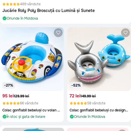
Cantemir
469 vândute
Jucărie Roly Poly Broscuță cu Lumină și Sunete
Causeni
În stoc și gata de livrare
Ceadir-Lunga
Oriunde în Moldova
În stoc și gata de livrare
Chisinau
Cimislia
Comrat
Criuleni
Donduseni
-27%
-52%
Drochia
95 lei
72 lei
Dubasari
129.99 lei
149.99 lei
66 vândute
58 vândute
Edinet
Colac gonflabil bebeluși cu volan și claxon
Colac gonflabil bebeluși cu design balenă și rechin
În stoc și gata de livrare
În stoc și gata de livrare
Falesti
Oriunde în Moldova
Oriunde în Moldova
Floresti
În stoc și gata de livrare
În stoc și gata de livrare