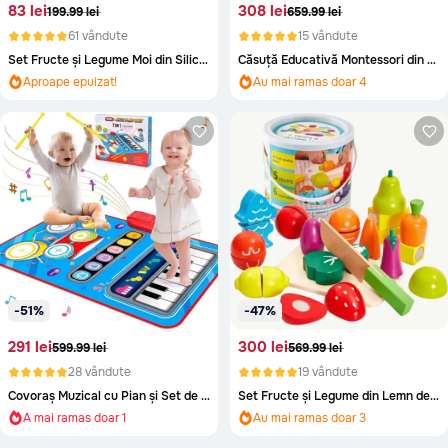
83 lei
308 lei
199.99 lei
659.99 lei
61 vândute
15 vândute
Set Fructe și Legume Moi din Silicon – 6 Buc
Căsuță Educativă Montessori din Lemn 6 în 1
Au mai ramas doar 5
Au mai ramas doar 4
Aproape epuizat!
Aproape epuizat!
Au mai ramas doar 5
Au mai ramas doar 4
-51%
-47%
291 lei
300 lei
599.99 lei
569.99 lei
28 vândute
19 vândute
Covoraș Muzical cu Pian și Set de Tobă pentru Copii
Set Fructe și Legume din Lemn de Tăiat – 27 piese
A mai ramas doar 1
Au mai ramas doar 3
A mai ramas doar 1
Aproape epuizat!