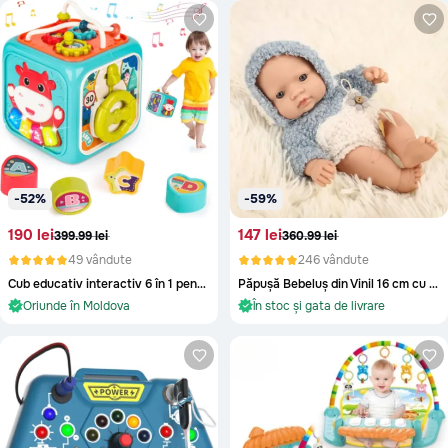
A mai ramas doar 1
Au mai ramas doar 3
-52%
-59%
190 lei
147 lei
399.99 lei
360.99 lei
49 vândute
246 vândute
Cub educativ interactiv 6 în 1 pentru bebeluși (culoare aleatorie)
Păpușă Bebeluș din Vinil 16 cm cu Haină Tricotată și Chip Realist
În stoc și gata de livrare
În stoc și gata de livrare
Oriunde în Moldova
Oriunde în Moldova
În stoc și gata de livrare
În stoc și gata de livrare