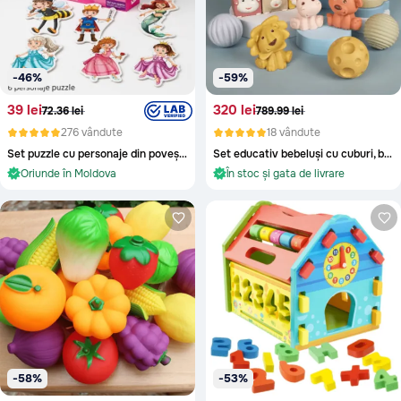
-46%
-59%
39 lei
320 lei
72.36 lei
789.99 lei
276 vândute
18 vândute
Set puzzle cu personaje din povești pentru copii mici
Set educativ bebeluși cu cuburi, bile și animale moi
În stoc și gata de livrare
În stoc și gata de livrare
Oriunde în Moldova
Oriunde în Moldova
În stoc și gata de livrare
În stoc și gata de livrare
-58%
-53%