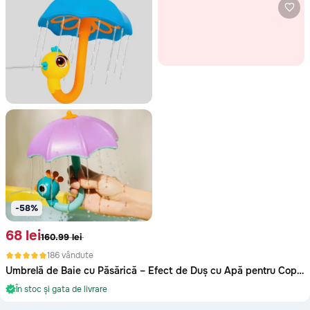
Glodeni
Hincesti
Ialoveni
Leova
Nisporeni
Ocnita
Orhei
Rezina
-58%
Riscani
68 lei
160.99 lei
Singerei
186 vândute
Soldanesti
Umbrelă de Baie cu Păsărică – Efect de Duș cu Apă pentru Copii (culoare aleatorie)
În stoc și gata de livrare
Soroca
Oriunde în Moldova