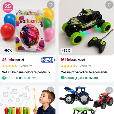
În stoc și gata de livrare
În stoc și gata de livrare
-50%
-52%
45 lei
161 lei
89.99 lei
335.75 lei
13 vândute
73 vândute
Set 25 baloane colorate pentru petreceri copii
Mașină off-road cu telecomandă și lumini multicolore pentru copii
În stoc și gata de livrare
În stoc și gata de livrare
Oriunde în Moldova
Oriunde în Moldova
În stoc și gata de livrare
În stoc și gata de livrare