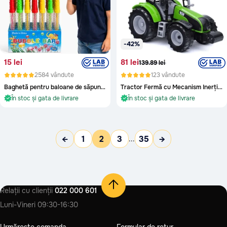
-42%
15 lei
81 lei
139.89 lei
2584 vândute
123 vândute
Baghetă pentru baloane de săpun 34cm, set 24 buc., pret 1 buc.
Tractor Fermă cu Mecanism Inerțial (culoare aleatorie)
În stoc și gata de livrare
În stoc și gata de livrare
Oriunde în Moldova
Oriunde în Moldova
În stoc și gata de livrare
În stoc și gata de livrare
←
1
2
3
35
→
...
Relații cu clienții
022 000 601
Luni-Vineri
09:30-16:30