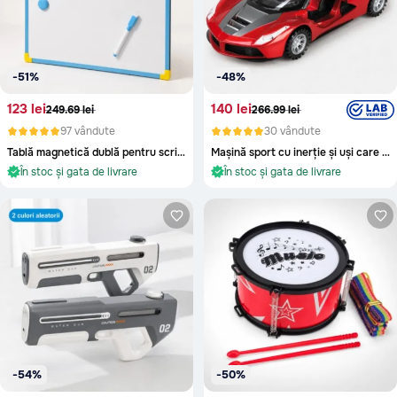
-51%
-48%
123 lei
140 lei
249.69 lei
266.99 lei
97 vândute
30 vândute
Tablă magnetică dublă pentru scris și desenat copii
Mașină sport cu inerție și uși care se deschid
În stoc și gata de livrare
În stoc și gata de livrare
Oriunde în Moldova
Oriunde în Moldova
În stoc și gata de livrare
În stoc și gata de livrare
-54%
-50%