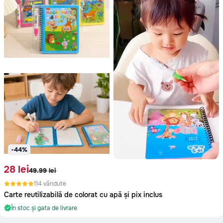
Glodeni
Hincesti
Ialoveni
Leova
Nisporeni
Ocnita
Orhei
Rezina
-44%
Riscani
28 lei
49.99 lei
Singerei
114 vândute
Soldanesti
Carte reutilizabilă de colorat cu apă și pix inclus
În stoc și gata de livrare
Soroca
Oriunde în Moldova