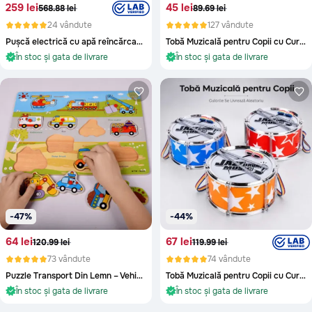
259 lei
45 lei
568.88 lei
89.69 lei
24 vândute
127 vândute
Pușcă electrică cu apă reîncărcabilă pentru joaca de vară
Tobă Muzicală pentru Copii cu Curea Reglabilă
În stoc și gata de livrare
În stoc și gata de livrare
Oriunde în Moldova
Oriunde în Moldova
În stoc și gata de livrare
În stoc și gata de livrare
-47%
-44%
64 lei
67 lei
120.99 lei
119.99 lei
73 vândute
74 vândute
Puzzle Transport Din Lemn – Vehicule Colorate
Tobă Muzicală pentru Copii cu Curea și Bețe
În stoc și gata de livrare
În stoc și gata de livrare
Oriunde în Moldova
Oriunde în Moldova