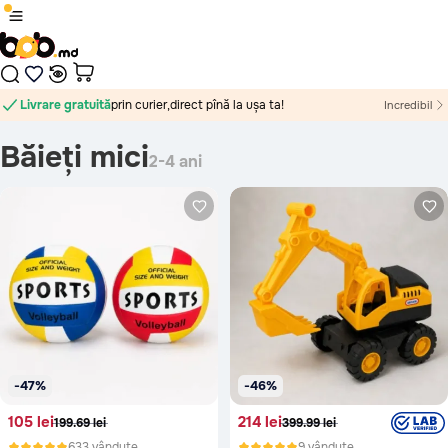
1
/
0
Livrare gratuită
prin curier,
direct pînă la ușa ta!
Incredibil
oriunde în Moldova!
direct pînă la ușa ta!
Băieți mici
2-4 ani
Produsul a fost adăugat în coș
Plăți sigure cu card bancar, prin platforma MAIB, fără
comisioane, indiferent de banca ta.
Nici un rezultat găsit
Continuă cumpărăturile
În cazul în care jucăria nu corespunde ca calitate, este defectă
sau nu arată așa cum te-ai așteptat, ai 14 zile la dispoziție să
Treci în coș
ceri banii înapoi sau să schimbi jucăria. Vom prelua jucăria de la
tine de acasă sau oficiu, absolut gratuit. Mai mult despre
politica de retur vezi
aici
-47%
-46%
105 lei
214 lei
199.69 lei
399.99 lei
633 vândute
9 vândute