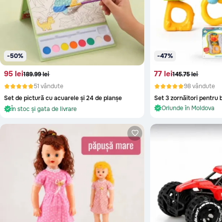
-50%
-47%
95 lei
77 lei
189.99 lei
145.75 lei
51 vândute
98 vândute
Set de pictură cu acuarele și 24 de planșe
În stoc și gata de livrare
În stoc și gata de livra
Anenii Noi
Oriunde în Moldova
Oriunde în Moldova
În stoc și gata de livrare
În stoc și gata de livra
Balti
Basarabeasca
Briceni
Cahul
Calarasi