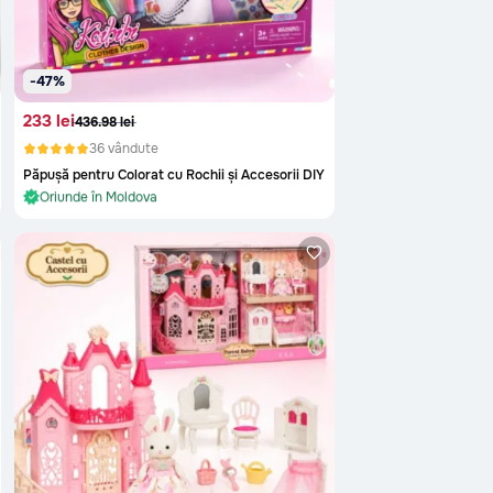
-47%
233 lei
436.98 lei
36 vândute
Păpușă pentru Colorat cu Rochii și Accesorii DIY
În stoc și gata de livrare
Oriunde în Moldova
În stoc și gata de livrare