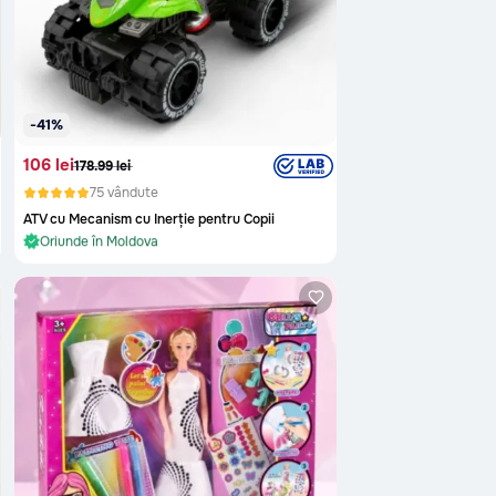
-41%
106 lei
178.99 lei
75 vândute
ATV cu Mecanism cu Inerție pentru Copii
În stoc și gata de livrare
Oriunde în Moldova
În stoc și gata de livrare