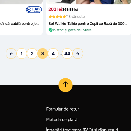
202 lei
369.99 lei
118 vândute
Pușcă electrică cu apă reîncărcabilă pentru joaca de vară
Set Walkie-Talkie pentru Copii cu Rază de 300m – Distracție și Aventura Comunicației
re
În stoc și gata de livrare
Oriunde în Moldova
re
În stoc și gata de livrare
←
1
2
3
4
44
→
...
Formular de retur
Metoda de plată
Întrebări frecvente (FAQ) și răspunsuri