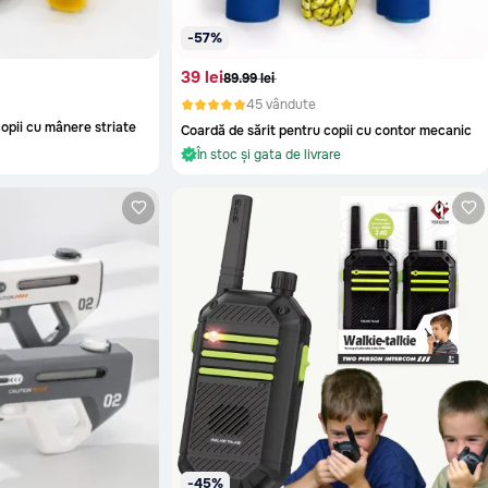
-57%
39 lei
89.99 lei
45 vândute
opii cu mânere striate
Coardă de sărit pentru copii cu contor mecanic
re
În stoc și gata de livrare
Oriunde în Moldova
re
În stoc și gata de livrare
-45%