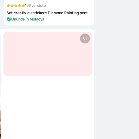
166 vândute
Set creativ cu stickere Diamond Painting pentru copii
În stoc și gata de livrare
Oriunde în Moldova
În stoc și gata de livrare
u