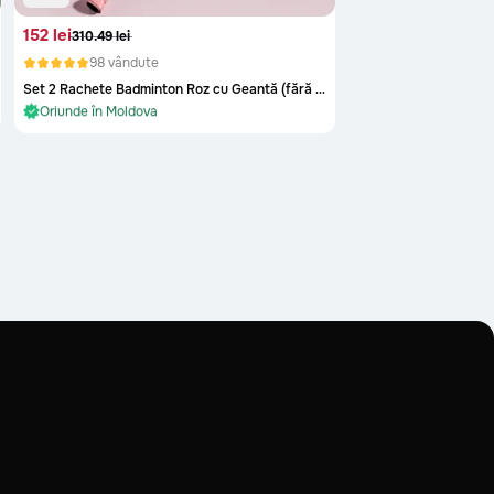
152 lei
310.49 lei
98 vândute
Set 2 Rachete Badminton Roz cu Geantă (fără fluturași incluși)
În stoc și gata de livrare
Oriunde în Moldova
În stoc și gata de livrare