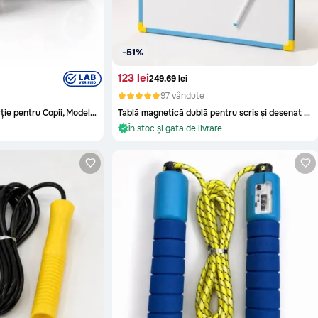
-51%
123 lei
249.69 lei
97 vândute
Mașină Off-Road cu Inerție pentru Copii, Model Racing
Tablă magnetică dublă pentru scris și desenat copii
re
În stoc și gata de livrare
Oriunde în Moldova
re
În stoc și gata de livrare