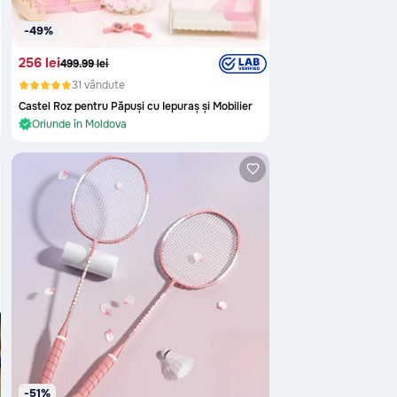
-49%
256 lei
499.99 lei
31 vândute
Castel Roz pentru Păpuși cu Iepuraș și Mobilier
În stoc și gata de livrare
Oriunde în Moldova
În stoc și gata de livrare
-51%