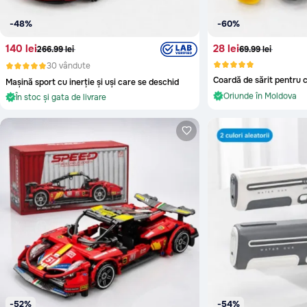
Glodeni
-48%
-60%
Hincesti
140 lei
28 lei
266.99 lei
69.99 lei
Ialoveni
30 vândute
Coardă de sărit pentru c
Mașină sport cu inerție și uși care se deschid
Leova
În stoc și gata de livra
În stoc și gata de livrare
Oriunde în Moldova
Oriunde în Moldova
Nisporeni
În stoc și gata de livra
În stoc și gata de livrare
Ocnita
Orhei
Rezina
Riscani
Singerei
Soldanesti
Soroca
-52%
-54%