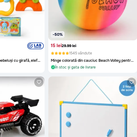
-50%
15 lei
29.99 lei
1545 vândute
Set 3 zornăitori pentru bebeluși cu girafă, elefant și mașinuță
Minge colorată din cauciuc Beach Volley pentru joacă afară
re
În stoc și gata de livrare
Oriunde în Moldova
re
În stoc și gata de livrare