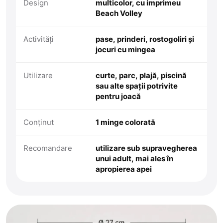
Design
multicolor, cu imprimeu
Beach Volley
Activități
pase, prinderi, rostogoliri și
jocuri cu mingea
Utilizare
curte, parc, plajă, piscină
sau alte spații potrivite
pentru joacă
Conținut
1 minge colorată
Recomandare
utilizare sub supravegherea
unui adult, mai ales în
apropierea apei