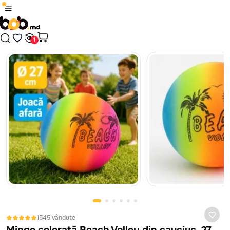
1
/
12
Produsul a fost adăugat în coș
Plăți sigure cu card bancar, prin platforma MAIB, fără
comisioane, indiferent de banca ta.
Nici un rezultat găsit
Continuă cumpărăturile
În cazul în care jucăria nu corespunde ca calitate, este defectă
sau nu arată așa cum te-ai așteptat, ai 14 zile la dispoziție să
Treci în coș
ceri banii înapoi sau să schimbi jucăria. Vom prelua jucăria de la
tine de acasă sau oficiu, absolut gratuit. Mai mult despre
politica de retur vezi
aici
1545 vândute