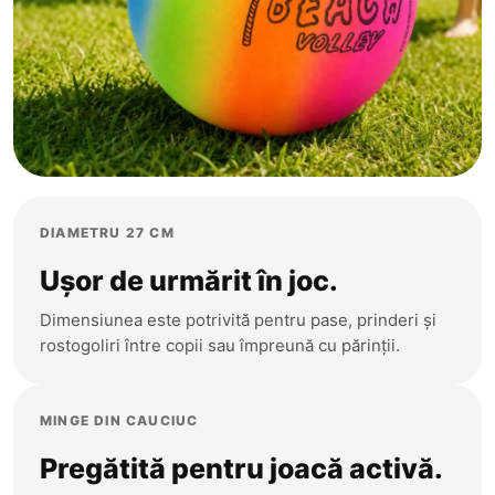
Cantemir
Causeni
Ceadir-Lunga
Chisinau
Cimislia
Comrat
DIAMETRU 27 CM
Criuleni
Ușor de urmărit în joc.
Donduseni
Dimensiunea este potrivită pentru pase, prinderi și
Drochia
rostogoliri între copii sau împreună cu părinții.
Dubasari
Edinet
MINGE DIN CAUCIUC
Falesti
Pregătită pentru joacă activă.
Floresti