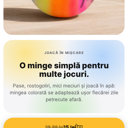
JOACĂ ÎN MIȘCARE
O minge simplă pentru
multe jocuri.
Pase, rostogoliri, mici meciuri și joacă în apă:
mingea colorată se adaptează ușor fiecărei zile
petrecute afară.
29.99 lei
15 lei