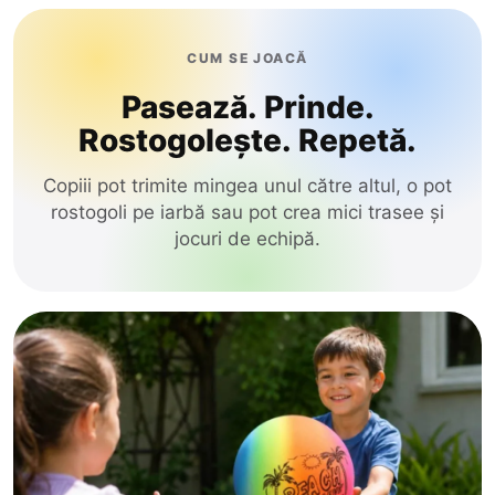
Stefan-Voda
Straseni
CUM SE JOACĂ
Taraclia
Pasează. Prinde.
Telenesti
Rostogolește. Repetă.
Ungheni
Copiii pot trimite mingea unul către altul, o pot
Vulcanesti
rostogoli pe iarbă sau pot crea mici trasee și
jocuri de echipă.