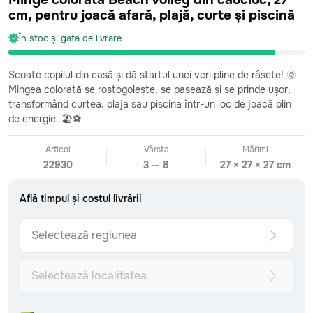
Minge colorată Beach Volley din cauciuc, 27
cm, pentru joacă afară, plajă, curte și piscină
În stoc și gata de livrare
CATEGORII
Scoate copilul din casă și dă startul unei veri pline de râsete! 🌞
Toate
Mingea colorată se rostogolește, se pasează și se prinde ușor,
Bebeluși
0-2 ani
transformând curtea, plaja sau piscina într-un loc de joacă plin
Fetițe mici
2-4 ani
de energie. 🏖️⚽
Băieți mici
2-4 ani
Fetițe preșcolare
4-6 ani
Articol
Vârsta
Mărimi
Băieți preșcolari
4-6 ani
22930
3 — 8
27 × 27 × 27 cm
Fetițe școlare
7+ ani
Băieți școlari
7+ ani
Află timpul și costul livrării
Surprize care sosesc
1545 vândute
Văzute recent
În stoc și gata de livrare
Selectează regiunea
INFORMAȚII
Urmărește comanda
Formular de retur
Selectează localitatea
Livrare: detalii și costuri
Află timpul și costul livrării
Metoda de plată