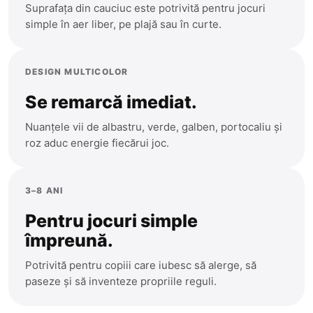
Suprafața din cauciuc este potrivită pentru jocuri
Glodeni
simple în aer liber, pe plajă sau în curte.
Hincesti
Ialoveni
DESIGN MULTICOLOR
Leova
Se remarcă imediat.
Nisporeni
Nuanțele vii de albastru, verde, galben, portocaliu și
Ocnita
roz aduc energie fiecărui joc.
Orhei
3–8 ANI
Rezina
Pentru jocuri simple
Riscani
împreună.
Singerei
Potrivită pentru copiii care iubesc să alerge, să
Soldanesti
paseze și să inventeze propriile reguli.
Soroca