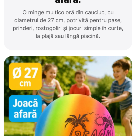
O minge multicoloră din cauciuc, cu
diametrul de 27 cm, potrivită pentru pase,
prinderi, rostogoliri și jocuri simple în curte,
la plajă sau lângă piscină.
Anenii Noi
Balti
Basarabeasca
Briceni
Cahul
Calarasi