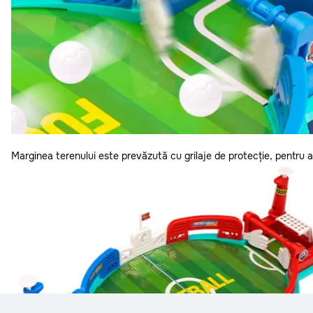
Stefan-Voda
Straseni
Taraclia
Telenesti
Ungheni
Vulcanesti
Marginea terenului este prevăzută cu grilaje de protecție, pentru 