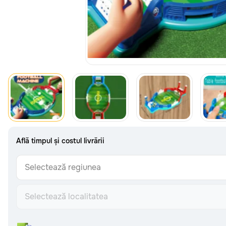
CATEGORII
Toate
Bebeluși
0-2 ani
Fetițe mici
2-4 ani
Află timpul și costul livrării
Băieți mici
2-4 ani
Fetițe preșcolare
4-6 ani
Selectează regiunea
Băieți preșcolari
4-6 ani
Fetițe școlare
7+ ani
Băieți școlari
7+ ani
Află timpul și costul livrării
Selectează localitatea
Surprize care sosesc
Văzute recent
Selectează regiunea
INFORMAȚII
Livrarea gratuită
oriunde în Moldova
Urmărește comanda
Plata online sigură prin MAIB
Formular de retur
Selectează localitatea
Livrare: detalii și costuri
14 zile pentru returnarea banilor - garantat!
Metoda de plată