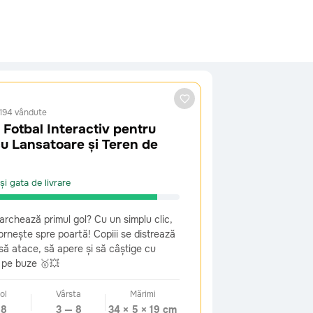
194 vândute
 Fotbal Interactiv pentru
cu Lansatoare și Teren de
nii înapoi sau să schimbi jucăria. Vom
și gata de livrare
rchează primul gol? Cu un simplu clic,
rnește spre poartă! Copiii se distrează
 să atace, să apere și să câștige cu
 pe buze 🥇💥
ol
Vârsta
Mărimi
18
3 — 8
34 × 5 × 19 cm