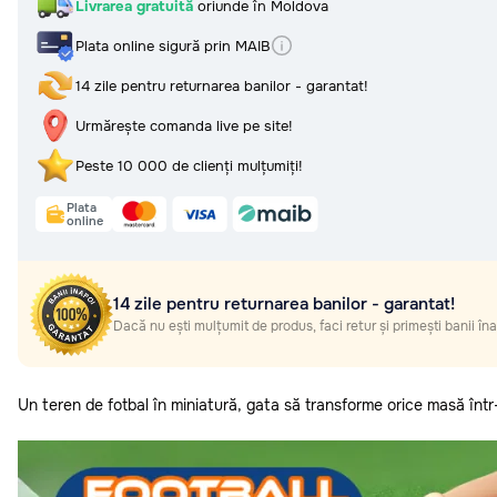
Retur, rambursări și garanție
Livrarea gratuită
oriunde în Moldova
Urmărește comanda live pe site!
Întrebări frecvente (FAQ) și
răspunsuri
Plata online sigură prin MAIB
Peste 10 000 de clienți mulțumiți!
Politica de confidențialitate
14 zile pentru returnarea banilor - garantat!
Termeni și condiții
Plata
online
Urmărește comanda live pe site!
Peste 10 000 de clienți mulțumiți!
14 zile pentru returnarea banilor - garantat!
Dacă nu ești mulțumit de produs, faci retur și primești banii înap
Plata
garantat!
online
14 zile pentru returnarea banilor - garantat!
Dacă nu ești mulțumit de produs, faci retur și primești banii în
Un teren de fotbal în miniatură, gata să transforme orice masă într