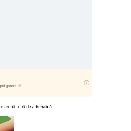
oi
apoi garantat!
-o arenă plină de adrenalină.