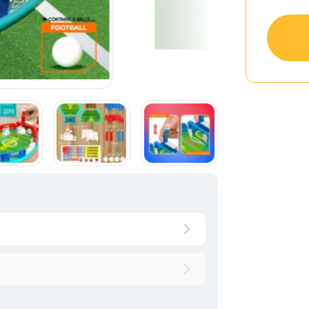
194 vândute
În stoc și gata de livrare