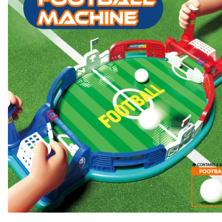
Anenii Noi
Balti
Basarabeasca
Briceni
Cahul
Calarasi