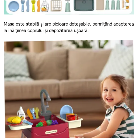
Stefan-Voda
Straseni
Masa este stabilă și are picioare detașabile, permițând adaptarea
Taraclia
la înălțimea copilului și depozitarea ușoară.
Telenesti
Ungheni
Vulcanesti