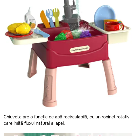
Anenii Noi
Balti
Basarabeasca
Briceni
Cahul
Chiuveta are o funcție de apă recirculabilă, cu un robinet rotativ
care imită fluxul natural al apei.
Calarasi