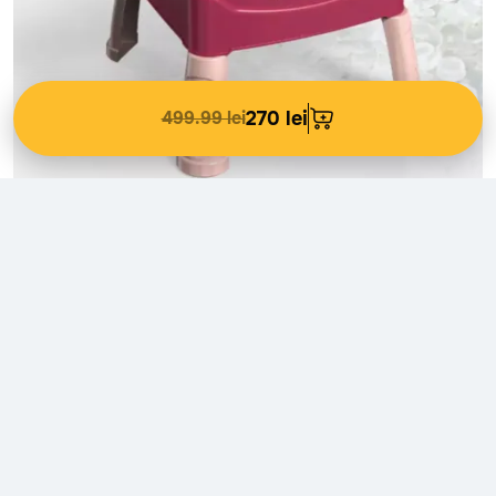
499.99 lei
270 lei
Copiii se pot bucura de multiple ustensile și veselă colorată,
dezvoltând coordonarea mână-ochi și creativitatea în jocul de
rol.