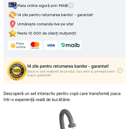
Retur, rambursări și garanție
Plata online sigură prin MAIB
Întrebări frecvente (FAQ) și
Selectează regiunea
răspunsuri
14 zile pentru returnarea banilor - garantat!
Politica de confidențialitate
Selectează localitatea
Termeni și condiții
Urmărește comanda live pe site!
Peste 10 000 de clienți mulțumiți!
Livrarea gratuită
oriunde în Moldova
Plata
online
Plata online sigură prin MAIB
14 zile pentru returnarea banilor - garantat!
14 zile pentru returnarea banilor - garantat!
Urmărește comanda live pe site!
Dacă nu ești mulțumit de produs, faci retur și primești banii
înapoi garantat!
Peste 10 000 de clienți mulțumiți!
Plata
online
Descoperă un set interactiv pentru copii care transformă joaca
într-o experiență reală de bucătărie.
14 zile pentru returnarea banilor - garantat!
Dacă nu ești mulțumit de produs, faci retur și primești banii
înapoi garantat!