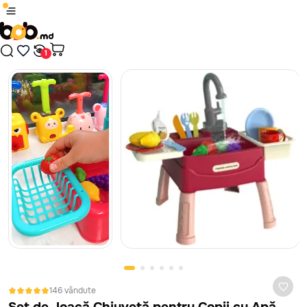
1
/
17
Produsul a fost adăugat în coș
Plăți sigure cu card bancar, prin platforma MAIB, fără
comisioane, indiferent de banca ta.
Nici un rezultat găsit
Continuă cumpărăturile
În cazul în care jucăria nu corespunde ca calitate, este defectă
sau nu arată așa cum te-ai așteptat, ai 14 zile la dispoziție să
Treci în coș
ceri banii înapoi sau să schimbi jucăria. Vom prelua jucăria de la
tine de acasă sau oficiu, absolut gratuit. Mai mult despre
politica de retur vezi
aici
146 vândute