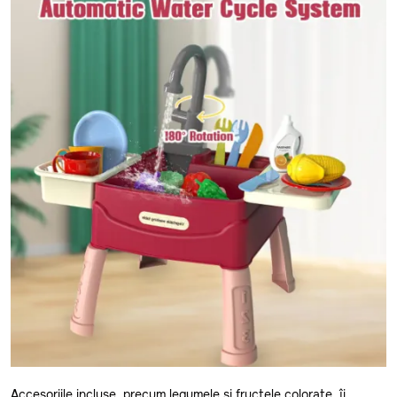
Cantemir
Causeni
Ceadir-Lunga
Chisinau
Cimislia
Comrat
Criuleni
Donduseni
Drochia
Dubasari
Edinet
Falesti
Floresti
Accesoriile incluse, precum legumele și fructele colorate, îi