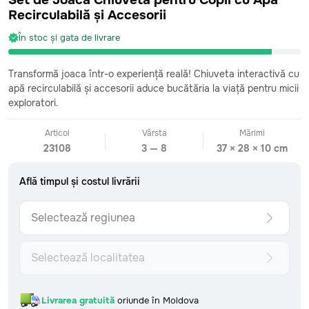
Set de Joacă Chiuvetă pentru Copii cu Apă
Recirculabilă și Accesorii
În stoc și gata de livrare
CATEGORII
Transformă joaca într-o experiență reală! Chiuveta interactivă cu
Toate
apă recirculabilă și accesorii aduce bucătăria la viață pentru micii
Bebeluși
0-2 ani
exploratori.
Fetițe mici
2-4 ani
Băieți mici
2-4 ani
Articol
Vârsta
Mărimi
Fetițe preșcolare
4-6 ani
23108
3 — 8
37 × 28 × 10 cm
Băieți preșcolari
4-6 ani
Fetițe școlare
7+ ani
Află timpul și costul livrării
Băieți școlari
7+ ani
Surprize care sosesc
146 vândute
Selectează regiunea
Văzute recent
În stoc și gata de livrare
INFORMAȚII
Urmărește comanda
Selectează localitatea
Formular de retur
Livrare: detalii și costuri
Află timpul și costul livrării
Metoda de plată
Livrarea gratuită
oriunde în Moldova