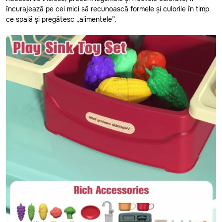
încurajează pe cei mici să recunoască formele și culorile în timp
Glodeni
ce spală și pregătesc „alimentele”.
Hincesti
Ialoveni
Leova
Nisporeni
Ocnita
Orhei
Rezina
Riscani
Singerei
Soldanesti
Soroca