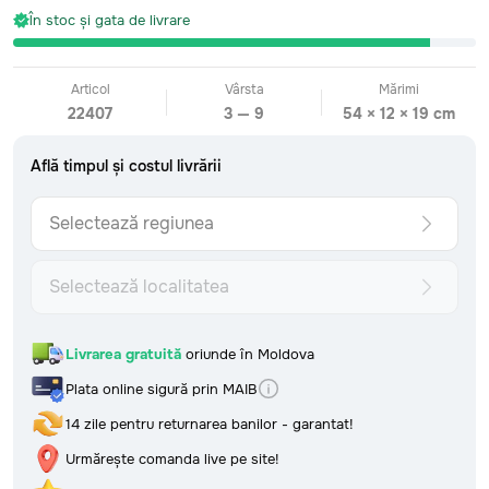
În stoc și gata de livrare
Articol
Vârsta
Mărimi
CATEGORII
22407
3 — 9
54 × 12 × 19 cm
Toate
Bebeluși
0-2 ani
Află timpul și costul livrării
Fetițe mici
2-4 ani
Băieți mici
2-4 ani
Selectează regiunea
Fetițe preșcolare
4-6 ani
Băieți preșcolari
4-6 ani
Fetițe școlare
7+ ani
Selectează localitatea
Băieți școlari
7+ ani
Surprize care sosesc
29 vândute
Văzute recent
Livrarea gratuită
oriunde în Moldova
În stoc și gata de livrare
INFORMAȚII
Plata online sigură prin MAIB
Urmărește comanda
Formular de retur
14 zile pentru returnarea banilor - garantat!
Livrare: detalii și costuri
Află timpul și costul livrării
Urmărește comanda live pe site!
Metoda de plată