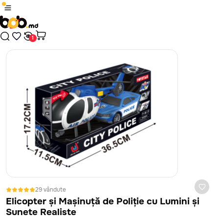
1
/
1
Produsul a fost adăugat în coș
Plăți sigure cu card bancar, prin platforma MAIB, fără
comisioane, indiferent de banca ta.
Nici un rezultat găsit
Continuă cumpărăturile
În cazul în care jucăria nu corespunde ca calitate, este defectă
sau nu arată așa cum te-ai așteptat, ai 14 zile la dispoziție să
Treci în coș
ceri banii înapoi sau să schimbi jucăria. Vom prelua jucăria de la
tine de acasă sau oficiu, absolut gratuit. Mai mult despre
politica de retur vezi
aici
29 vândute
Elicopter și Mașinuță de Poliție cu Lumini și
Sunete Realiste