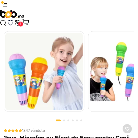
1
/
19
Produsul a fost adăugat în coș
Plăți sigure cu card bancar, prin platforma MAIB, fără
comisioane, indiferent de banca ta.
Nici un rezultat găsit
Continuă cumpărăturile
În cazul în care jucăria nu corespunde ca calitate, este defectă
sau nu arată așa cum te-ai așteptat, ai 14 zile la dispoziție să
Treci în coș
ceri banii înapoi sau să schimbi jucăria. Vom prelua jucăria de la
tine de acasă sau oficiu, absolut gratuit. Mai mult despre
politica de retur vezi
aici
1347 vândute