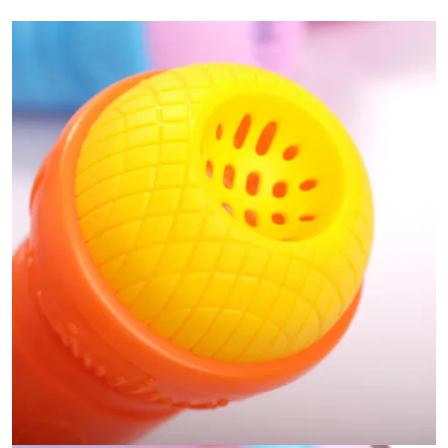
Glodeni
Hincesti
Ialoveni
Leova
Nisporeni
Ocnita
Orhei
Rezina
Riscani
Singerei
Soldanesti
Soroca