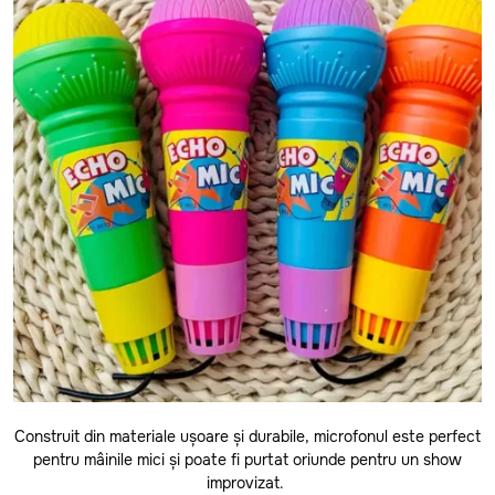
Cantemir
Causeni
Ceadir-Lunga
Chisinau
Cimislia
Comrat
Criuleni
Donduseni
Drochia
Dubasari
Edinet
Construit din materiale ușoare și durabile, microfonul este perfect
Falesti
pentru mâinile mici și poate fi purtat oriunde pentru un show
Floresti
improvizat.