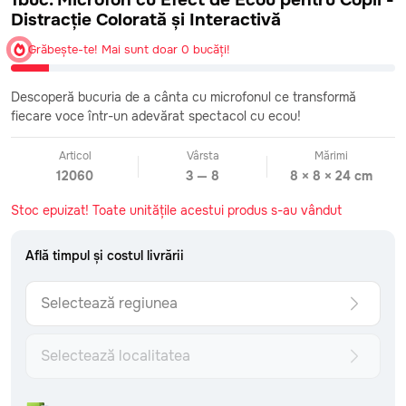
1buc. Microfon cu Efect de Ecou pentru Copii -
Distracție Colorată și Interactivă
Grăbește-te! Mai sunt doar 0 bucăți!
CATEGORII
Descoperă bucuria de a cânta cu microfonul ce transformă
Toate
fiecare voce într-un adevărat spectacol cu ecou!
Bebeluși
0-2 ani
Fetițe mici
2-4 ani
Articol
Vârsta
Mărimi
Băieți mici
2-4 ani
12060
3 — 8
8 × 8 × 24 cm
Fetițe preșcolare
4-6 ani
Băieți preșcolari
Stoc epuizat! Toate unitățile acestui produs s-au vândut
4-6 ani
Fetițe școlare
7+ ani
Băieți școlari
7+ ani
Află timpul și costul livrării
Surprize care sosesc
Văzute recent
Selectează regiunea
INFORMAȚII
1347 vândute
Grăbește-te! Mai sunt doar 0 bucăți!
Urmărește comanda
Formular de retur
Selectează localitatea
Livrare: detalii și costuri
Metoda de plată