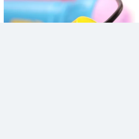
Stefan-Voda
Straseni
Taraclia
Telenesti
Ungheni
Vulcanesti