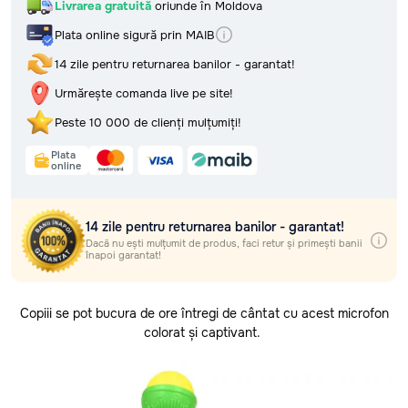
Retur, rambursări și garanție
Stoc epuizat! Toate unitățile acestui produs s-au vândut
Livrarea gratuită
oriunde în Moldova
Întrebări frecvente (FAQ) și
Plata online sigură prin MAIB
răspunsuri
Află timpul și costul livrării
Politica de confidențialitate
14 zile pentru returnarea banilor - garantat!
Termeni și condiții
Selectează regiunea
Urmărește comanda live pe site!
Peste 10 000 de clienți mulțumiți!
Selectează localitatea
Plata
online
Livrarea gratuită
oriunde în Moldova
14 zile pentru returnarea banilor - garantat!
Plata online sigură prin MAIB
Dacă nu ești mulțumit de produs, faci retur și primești banii
înapoi garantat!
14 zile pentru returnarea banilor - garantat!
Urmărește comanda live pe site!
Copiii se pot bucura de ore întregi de cântat cu acest microfon
Peste 10 000 de clienți mulțumiți!
colorat și captivant.
Plata
online