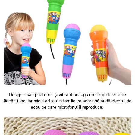
14 zile pentru returnarea banilor - garantat!
Dacă nu ești mulțumit de produs, faci retur și primești banii
înapoi garantat!
Anenii Noi
Balti
Basarabeasca
Designul său prietenos și vibrant adaugă un strop de veselie
fiecărui joc, iar micul artist din familie va adora să audă efectul de
Briceni
ecou pe care microfonul îl reproduce.
Cahul
Calarasi