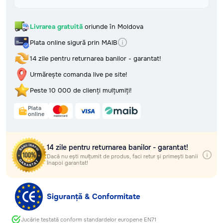
Retur, rambursări și garanție
Întrebări frecvente (FAQ) și
răspunsuri
Livrarea gratuită
oriunde în Moldova
Politica de confidențialitate
Termeni și condiții
Plata online sigură prin MAIB
181 vândute
14 zile pentru returnarea banilor - garantat!
Testat EN71
Sigur pentru copii
Raport EN71
Urmărește comanda live pe site!
În stoc și gata de livrare
Peste 10 000 de clienți mulțumiți!
Plata
online
Află timpul și costul livrării
14 zile pentru returnarea banilor - garantat!
Selectează regiunea
Dacă nu ești mulțumit de produs, faci retur și primești banii
înapoi garantat!
Selectează localitatea
Siguranță & Conformitate
Livrarea gratuită
oriunde în Moldova
Jucărie testată conform standardelor europene EN71