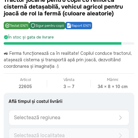
Tractor jucărie pentru copii cu remorcă
cisternă detașabilă, vehicul agricol pentru
joacă de rol la fermă (culoare aleatorie)
Testat EN71
Sigur pentru copii
Raport EN71
CATEGORII
În stoc și gata de livrare
Toate
Bebeluși
0-2 ani
Fetițe mici
2-4 ani
🚜 Ferma funcționează ca în realitate! Copilul conduce tractorul,
Băieți mici
2-4 ani
atașează cisterna și transportă apă prin joacă, dezvoltând
Fetițe preșcolare
4-6 ani
coordonarea și imaginația 💧
Băieți preșcolari
4-6 ani
Fetițe școlare
7+ ani
Articol
Vârsta
Mărimi
Băieți școlari
7+ ani
22605
3 — 7
34 × 8 × 10 cm
Surprize care sosesc
Văzute recent
Află timpul și costul livrării
INFORMAȚII
Urmărește comanda
Selectează regiunea
Formular de retur
Livrare: detalii și costuri
Metoda de plată
Selectează localitatea