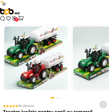
1
/
3
Produsul a fost adăugat în coș
Plăți sigure cu card bancar, prin platforma MAIB, fără
comisioane, indiferent de banca ta.
Nici un rezultat găsit
Continuă cumpărăturile
În cazul în care jucăria nu corespunde ca calitate, este defectă
sau nu arată așa cum te-ai așteptat, ai 14 zile la dispoziție să
Treci în coș
ceri banii înapoi sau să schimbi jucăria. Vom prelua jucăria de la
tine de acasă sau oficiu, absolut gratuit. Mai mult despre
politica de retur vezi
aici
181 vândute