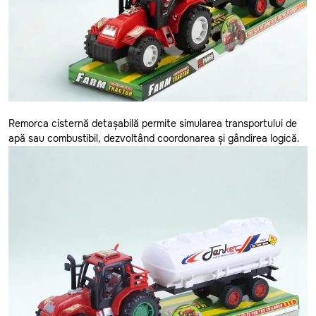
Cantemir
Causeni
Ceadir-Lunga
Chisinau
Cimislia
Remorca cisternă detașabilă permite simularea transportului de
Comrat
apă sau combustibil, dezvoltând coordonarea și gândirea logică.
Criuleni
Donduseni
Drochia
Dubasari
Edinet
Falesti
Floresti