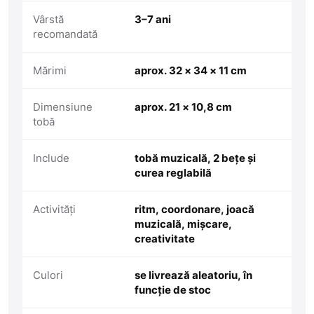
Vârstă
3–7 ani
recomandată
Mărimi
aprox. 32 × 34 × 11 cm
Dimensiune
aprox. 21 × 10,8 cm
tobă
Include
tobă muzicală, 2 bețe și
curea reglabilă
Activități
ritm, coordonare, joacă
muzicală, mișcare,
creativitate
Culori
se livrează aleatoriu, în
funcție de stoc