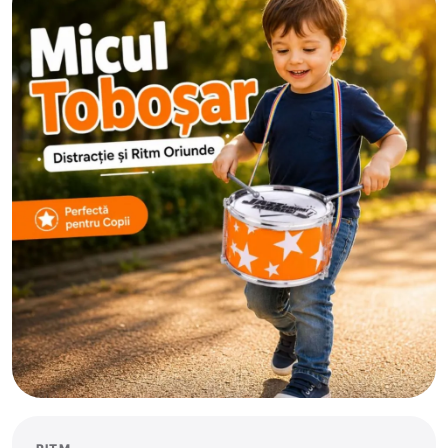
Cantemir
Causeni
Ceadir-Lunga
Chisinau
Cimislia
Comrat
Criuleni
Donduseni
Drochia
Dubasari
Edinet
Falesti
Floresti