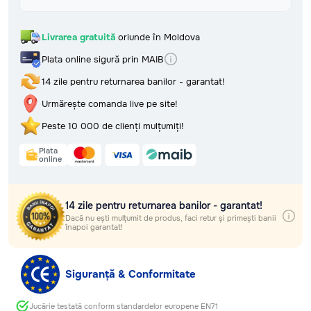
Retur, rambursări și garanție
Întrebări frecvente (FAQ) și
răspunsuri
Livrarea gratuită
oriunde în Moldova
Politica de confidențialitate
Termeni și condiții
Plata online sigură prin MAIB
74 vândute
14 zile pentru returnarea banilor - garantat!
Testat EN71
Sigur pentru copii
Raport EN71
Urmărește comanda live pe site!
În stoc și gata de livrare
Peste 10 000 de clienți mulțumiți!
Plata
online
Află timpul și costul livrării
14 zile pentru returnarea banilor - garantat!
Selectează regiunea
Dacă nu ești mulțumit de produs, faci retur și primești banii
înapoi garantat!
Selectează localitatea
Siguranță & Conformitate
Livrarea gratuită
oriunde în Moldova
Jucărie testată conform standardelor europene EN71