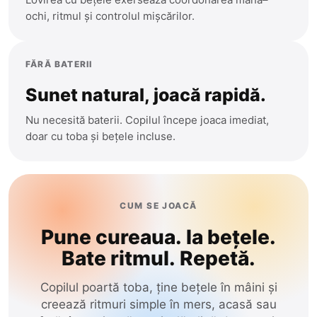
Stefan-Voda
ochi, ritmul și controlul mișcărilor.
Straseni
Taraclia
FĂRĂ BATERII
Telenesti
Sunet natural, joacă rapidă.
Ungheni
Nu necesită baterii. Copilul începe joaca imediat,
Vulcanesti
doar cu toba și bețele incluse.
CUM SE JOACĂ
Pune cureaua. Ia bețele.
Bate ritmul. Repetă.
Copilul poartă toba, ține bețele în mâini și
creează ritmuri simple în mers, acasă sau