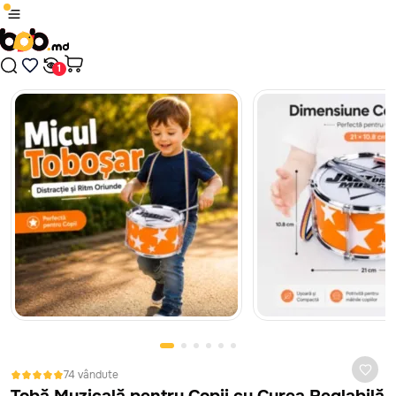
1
/
9
Produsul a fost adăugat în coș
Plăți sigure cu card bancar, prin platforma MAIB, fără
comisioane, indiferent de banca ta.
Nici un rezultat găsit
Continuă cumpărăturile
În cazul în care jucăria nu corespunde ca calitate, este defectă
sau nu arată așa cum te-ai așteptat, ai 14 zile la dispoziție să
Treci în coș
ceri banii înapoi sau să schimbi jucăria. Vom prelua jucăria de la
tine de acasă sau oficiu, absolut gratuit. Mai mult despre
politica de retur vezi
aici
74 vândute