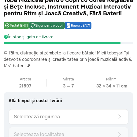
Tobă Muzicală pentru Copii cu Curea Reglabilă
și Bețe Incluse, Instrument Muzical Interactiv
pentru Ritm și Joacă Creativă, Fără Baterii
Testat EN71
Sigur pentru copii
Raport EN71
CATEGORII
În stoc și gata de livrare
Toate
Bebeluși
0-2 ani
Fetițe mici
2-4 ani
🥁 Ritm, distracție și zâmbete la fiecare bătaie! Micii toboșari își
Băieți mici
2-4 ani
dezvoltă coordonarea și creativitatea prin joacă muzicală activă,
Fetițe preșcolare
4-6 ani
fără baterii 🎵
Băieți preșcolari
4-6 ani
Fetițe școlare
7+ ani
Articol
Vârsta
Mărimi
Băieți școlari
7+ ani
21897
3 — 7
32 × 34 × 11 cm
Surprize care sosesc
Văzute recent
Află timpul și costul livrării
INFORMAȚII
Urmărește comanda
Selectează regiunea
Formular de retur
Livrare: detalii și costuri
Metoda de plată
Selectează localitatea