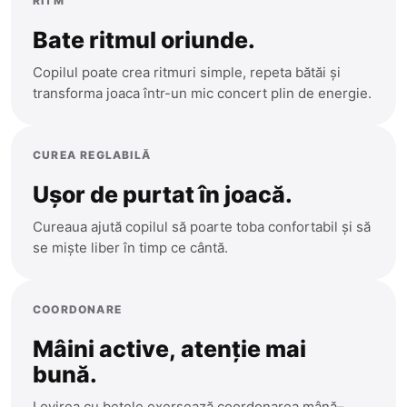
RITM
Glodeni
Bate ritmul oriunde.
Hincesti
Copilul poate crea ritmuri simple, repeta bătăi și
Ialoveni
transforma joaca într-un mic concert plin de energie.
Leova
Nisporeni
CUREA REGLABILĂ
Ocnita
Ușor de purtat în joacă.
Orhei
Cureaua ajută copilul să poarte toba confortabil și să
se miște liber în timp ce cântă.
Rezina
Riscani
COORDONARE
Singerei
Mâini active, atenție mai
Soldanesti
bună.
Soroca
Lovirea cu bețele exersează coordonarea mână–