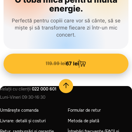
energie.
Perfectă pentru copiii care vor să cânte, să se
miște și să transforme fiecare zi într-un mic
concert.
119.99 lei
67 lei
Relații cu clienții
022 000 601
Luni-Vineri
09:30-16:30
Urmărește comanda
Formular de retur
Livrare: detalii și costuri
Metoda de plată
Retur, rambursări și garanție
Întrebări frecvente (FAQ) și