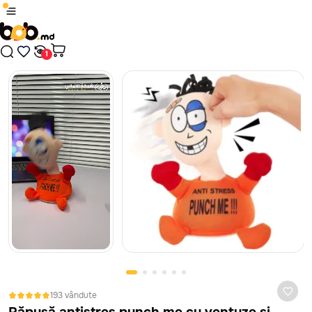
1
/
18
Produsul a fost adăugat în coș
Plăți sigure cu card bancar, prin platforma MAIB, fără
comisioane, indiferent de banca ta.
Nici un rezultat găsit
Continuă cumpărăturile
În cazul în care jucăria nu corespunde ca calitate, este defectă
sau nu arată așa cum te-ai așteptat, ai 14 zile la dispoziție să
Treci în coș
ceri banii înapoi sau să schimbi jucăria. Vom prelua jucăria de la
tine de acasă sau oficiu, absolut gratuit. Mai mult despre
politica de retur vezi
aici
193 vândute