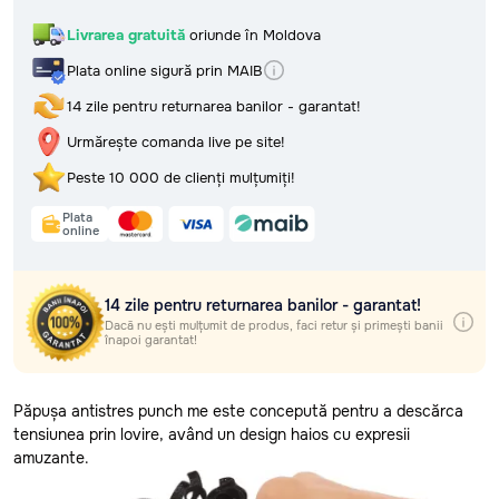
Retur, rambursări și garanție
Întrebări frecvente (FAQ) și
Selectează regiunea
Livrarea gratuită
oriunde în Moldova
răspunsuri
Politica de confidențialitate
Plata online sigură prin MAIB
Selectează localitatea
Termeni și condiții
14 zile pentru returnarea banilor - garantat!
Urmărește comanda live pe site!
Livrarea gratuită
oriunde în Moldova
Peste 10 000 de clienți mulțumiți!
Plata online sigură prin MAIB
Plata
14 zile pentru returnarea banilor - garantat!
online
Urmărește comanda live pe site!
Peste 10 000 de clienți mulțumiți!
14 zile pentru returnarea banilor - garantat!
Dacă nu ești mulțumit de produs, faci retur și primești banii
înapoi garantat!
Plata
online
Păpușa antistres punch me este concepută pentru a descărca
14 zile pentru returnarea banilor - garantat!
tensiunea prin lovire, având un design haios cu expresii
Dacă nu ești mulțumit de produs, faci retur și primești banii
amuzante.
înapoi garantat!