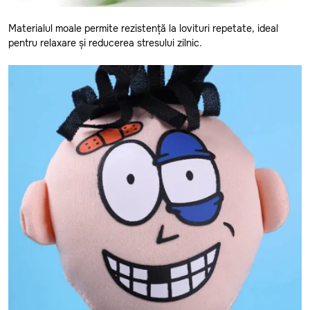
Glodeni
Materialul moale permite rezistență la lovituri repetate, ideal
Hincesti
pentru relaxare și reducerea stresului zilnic.
Ialoveni
Leova
Nisporeni
Ocnita
Orhei
Rezina
Riscani
Singerei
Soldanesti
Soroca