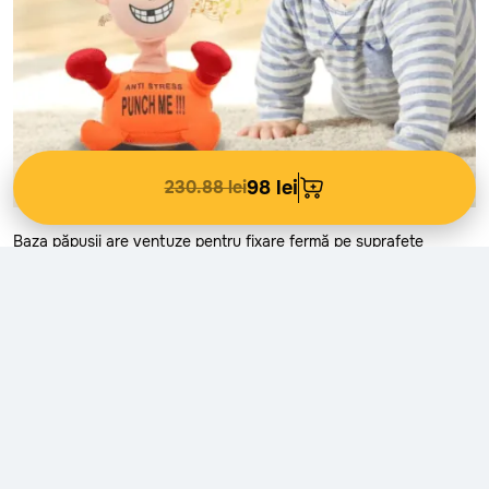
230.88 lei
98 lei
Baza păpușii are ventuze pentru fixare fermă pe suprafețe
netede, asigurând stabilitate la fiecare lovitură.