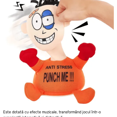
Anenii Noi
Balti
Basarabeasca
Briceni
Cahul
Calarasi
Este dotată cu efecte muzicale, transformând jocul într-o