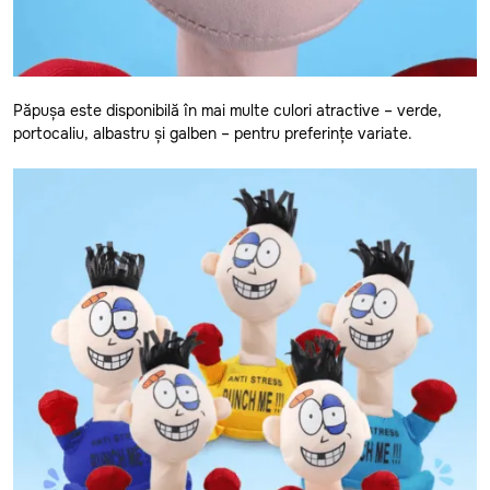
Stefan-Voda
Straseni
Taraclia
Păpușa este disponibilă în mai multe culori atractive – verde,
Telenesti
portocaliu, albastru și galben – pentru preferințe variate.
Ungheni
Vulcanesti