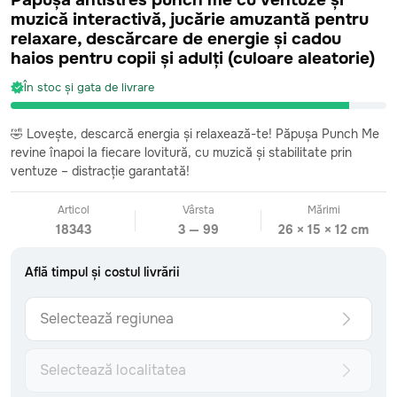
Păpușă antistres punch me cu ventuze și
muzică interactivă, jucărie amuzantă pentru
relaxare, descărcare de energie și cadou
haios pentru copii și adulți (culoare aleatorie)
CATEGORII
În stoc și gata de livrare
Toate
Bebeluși
0-2 ani
🤣 Lovește, descarcă energia și relaxează-te! Păpușa Punch Me
Fetițe mici
2-4 ani
revine înapoi la fiecare lovitură, cu muzică și stabilitate prin
Băieți mici
2-4 ani
ventuze – distracție garantată!
Fetițe preșcolare
4-6 ani
Băieți preșcolari
4-6 ani
Articol
Vârsta
Mărimi
Fetițe școlare
7+ ani
18343
3 — 99
26 × 15 × 12 cm
Băieți școlari
7+ ani
Surprize care sosesc
Află timpul și costul livrării
193 vândute
Văzute recent
În stoc și gata de livrare
INFORMAȚII
Selectează regiunea
Urmărește comanda
Formular de retur
Livrare: detalii și costuri
Selectează localitatea
Află timpul și costul livrării
Metoda de plată