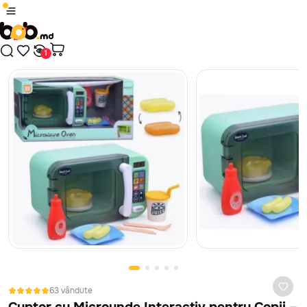
1
/
16
Produsul a fost adăugat în coș
Plăți sigure cu card bancar, prin platforma MAIB, fără
comisioane, indiferent de banca ta.
Nici un rezultat găsit
Continuă cumpărăturile
În cazul în care jucăria nu corespunde ca calitate, este defectă
sau nu arată așa cum te-ai așteptat, ai 14 zile la dispoziție să
Treci în coș
ceri banii înapoi sau să schimbi jucăria. Vom prelua jucăria de la
tine de acasă sau oficiu, absolut gratuit. Mai mult despre
politica de retur vezi
aici
63 vândute