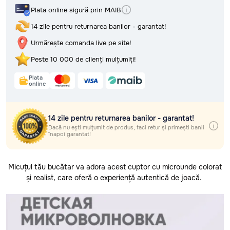
Retur, rambursări și garanție
Plata online sigură prin MAIB
Întrebări frecvente (FAQ) și
Selectează regiunea
răspunsuri
14 zile pentru returnarea banilor - garantat!
Politica de confidențialitate
Selectează localitatea
Termeni și condiții
Urmărește comanda live pe site!
Peste 10 000 de clienți mulțumiți!
Livrarea gratuită
oriunde în Moldova
Plata
online
Plata online sigură prin MAIB
14 zile pentru returnarea banilor - garantat!
14 zile pentru returnarea banilor - garantat!
Urmărește comanda live pe site!
Dacă nu ești mulțumit de produs, faci retur și primești banii
înapoi garantat!
Peste 10 000 de clienți mulțumiți!
Plata
online
Micuțul tău bucătar va adora acest cuptor cu microunde colorat
și realist, care oferă o experiență autentică de joacă.
14 zile pentru returnarea banilor - garantat!
Dacă nu ești mulțumit de produs, faci retur și primești banii
înapoi garantat!