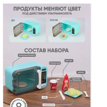
Cantemir
Causeni
Ceadir-Lunga
Chisinau
Cimislia
Comrat
Criuleni
Donduseni
Drochia
Dubasari
Edinet
Falesti
Floresti