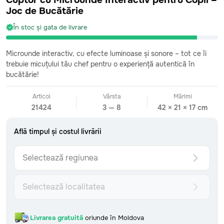
Cuptor cu Microunde Interactiv pentru Copii –
Joc de Bucătărie
În stoc și gata de livrare
CATEGORII
Microunde interactiv, cu efecte luminoase și sonore – tot ce îi
Toate
trebuie micuțului tău chef pentru o experiență autentică în
Bebeluși
0-2 ani
bucătărie!
Fetițe mici
2-4 ani
Băieți mici
2-4 ani
Articol
Vârsta
Mărimi
Fetițe preșcolare
4-6 ani
21424
3 — 8
42 × 21 × 17 cm
Băieți preșcolari
4-6 ani
Fetițe școlare
7+ ani
Află timpul și costul livrării
Băieți școlari
7+ ani
Surprize care sosesc
63 vândute
Selectează regiunea
Văzute recent
În stoc și gata de livrare
INFORMAȚII
Urmărește comanda
Selectează localitatea
Formular de retur
Livrare: detalii și costuri
Află timpul și costul livrării
Metoda de plată
Livrarea gratuită
oriunde în Moldova