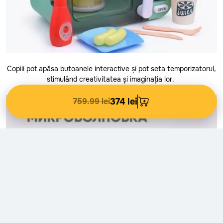
Stefan-Voda
Straseni
Taraclia
Telenesti
Copiii pot apăsa butoanele interactive și pot seta temporizatorul,
Ungheni
stimulând creativitatea și imaginația lor.
Vulcanesti
759.99 lei
374 lei