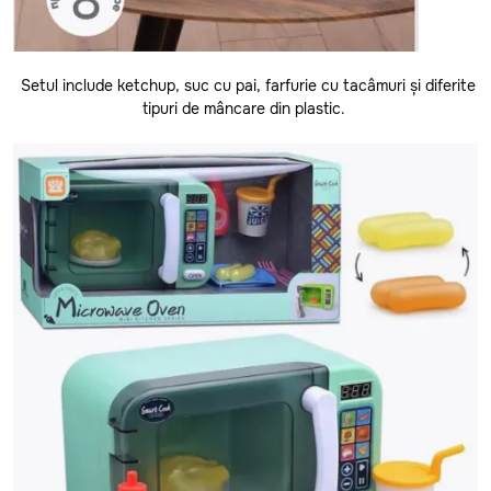
Glodeni
Hincesti
Setul include ketchup, suc cu pai, farfurie cu tacâmuri și diferite
Ialoveni
tipuri de mâncare din plastic.
Leova
Nisporeni
Ocnita
Orhei
Rezina
Riscani
Singerei
Soldanesti
Soroca