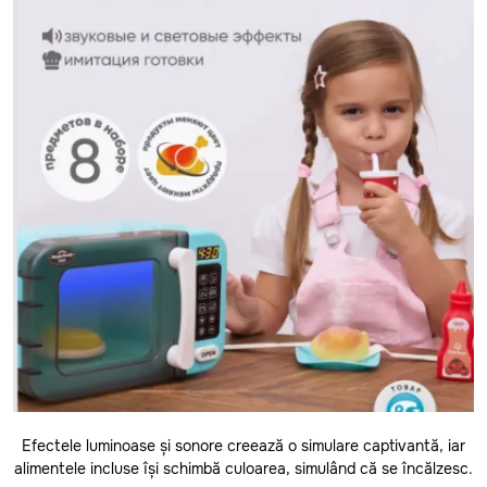
Anenii Noi
Balti
Basarabeasca
Briceni
Cahul
Efectele luminoase și sonore creează o simulare captivantă, iar
Calarasi
alimentele incluse își schimbă culoarea, simulând că se încălzesc.